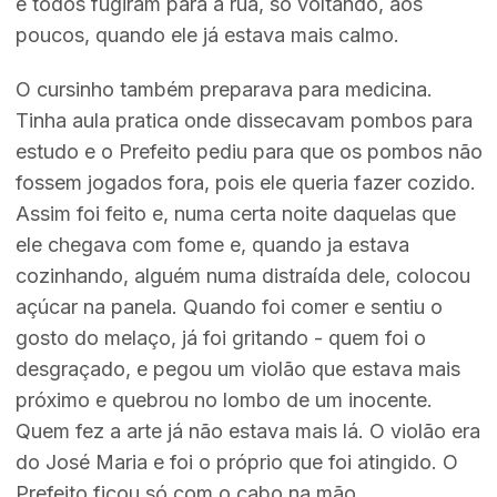
e todos fugiram para a rua, só voltando, aos
poucos, quando ele já estava mais calmo.
O cursinho também preparava para medicina.
Tinha aula pratica onde dissecavam pombos para
estudo e o Prefeito pediu para que os pombos não
fossem jogados fora, pois ele queria fazer cozido.
Assim foi feito e, numa certa noite daquelas que
ele chegava com fome e, quando ja estava
cozinhando, alguém numa distraída dele, colocou
açúcar na panela. Quando foi comer e sentiu o
gosto do melaço, já foi gritando - quem foi o
desgraçado, e pegou um violão que estava mais
próximo e quebrou no lombo de um inocente.
Quem fez a arte já não estava mais lá. O violão era
do José Maria e foi o próprio que foi atingido. O
Prefeito ficou só com o cabo na mão.