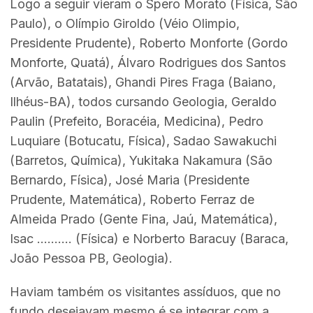
Logo a seguir vieram o Spero Morato (Física, São
Paulo), o Olímpio Giroldo (Véio Olimpio,
Presidente Prudente), Roberto Monforte (Gordo
Monforte, Quatá), Álvaro Rodrigues dos Santos
(Arvão, Batatais), Ghandi Pires Fraga (Baiano,
Ilhéus-BA), todos cursando Geologia, Geraldo
Paulin (Prefeito, Boracéia, Medicina), Pedro
Luquiare (Botucatu, Física), Sadao Sawakuchi
(Barretos, Química), Yukitaka Nakamura (São
Bernardo, Física), José Maria (Presidente
Prudente, Matemática), Roberto Ferraz de
Almeida Prado (Gente Fina, Jaú, Matemática),
Isac .......... (Física) e Norberto Baracuy (Baraca,
João Pessoa PB, Geologia).
Haviam também os visitantes assíduos, que no
fundo desejavam mesmo é se integrar com a